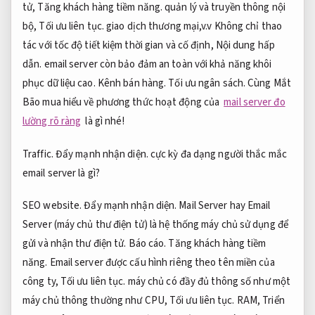
tử,
Tăng khách hàng tiềm năng.
quản lý và truyền thông nội
bộ,
Tối ưu liên tục.
giao dịch thương mại,v.v Không chỉ thao
tác với tốc độ tiết kiệm thời gian và cố định,
Nội dung hấp
dẫn.
email server còn bảo đảm an toàn với khả năng khôi
phục dữ liệu cao.
Kênh bán hàng.
Tối ưu ngân sách.
Cùng Mắt
Bão mua hiểu về phương thức hoạt động của
mail server đo
lường rõ ràng
là gì nhé!
Traffic.
Đẩy mạnh nhận diện.
cực kỳ đa dạng người thắc mắc
email server là gì?
SEO website.
Đẩy mạnh nhận diện.
Mail Server hay Email
Server (máy chủ thư điện tử) là hệ thống máy chủ sử dụng để
gửi và nhận thư điện tử.
Báo cáo.
Tăng khách hàng tiềm
năng.
Email server được cấu hình riêng theo tên miền của
công ty,
Tối ưu liên tục.
máy chủ có đầy đủ thông số như một
máy chủ thông thường như CPU,
Tối ưu liên tục.
RAM,
Triển