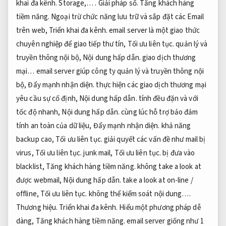
khai đa kênh.
Storage,… .
Giải pháp số.
Tăng khách hàng
tiềm năng.
Ngoại trừ chức năng lưu trữ và sắp đặt các Email
trên web,
Triển khai đa kênh.
email server là một giao thức
chuyên nghiệp để giao tiếp thư tín,
Tối ưu liên tục.
quản lý và
truyền thông nội bộ,
Nội dung hấp dẫn.
giao dịch thương
mại… email server giúp công ty quản lý và truyền thông nội
bộ,
Đẩy mạnh nhận diện.
thực hiện các giao dịch thương mại
yêu cầu sự cố định,
Nội dung hấp dẫn.
tính đều đặn và với
tốc độ nhanh,
Nội dung hấp dẫn.
cùng lúc hỗ trợ bảo đảm
tính an toàn của dữ liệu,
Đẩy mạnh nhận diện.
khả năng
backup cao,
Tối ưu liên tục.
giải quyết các vấn đề như mail bị
virus,
Tối ưu liên tục.
junk mail,
Tối ưu liên tục.
bị đưa vào
blacklist,
Tăng khách hàng tiềm năng.
không take a look at
được webmail,
Nội dung hấp dẫn.
take a look at on-line /
offline,
Tối ưu liên tục.
không thể kiểm soát nội dung….
Thương hiệu.
Triển khai đa kênh.
Hiểu một phương pháp dễ
dàng,
Tăng khách hàng tiềm năng.
email server giống như 1