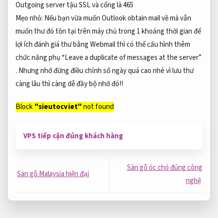
Outgoing server tậu SSL và cổng là 465
Mẹo nhỏ: Nếu bạn vừa muốn Outlook obtain mail về mà vẫn
muốn thư đó tồn tại trên máy chủ trong 1 khoảng thời gian để
lợi ích đánh giá thư bằng Webmail thì có thể cấu hình thêm
chức năng phụ “Leave a duplicate of messages at the server”
. Nhưng nhớ đừng điều chỉnh số ngày quá cao nhé vì lưu thư
càng lâu thì càng dễ đầy bộ nhớ đó!!
Block
"sieutocviet"
not found
VPS tiếp cận đúng khách hàng
Sàn gỗ óc chó đúng công
Sàn gỗ Malaysia hiện đại
nghệ