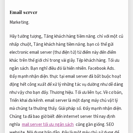
Email server
Marketing.
Hãy tưởng tượng,
Tăng khách hàng tiềm năng.
chỉ với một cú
nhấp chuột,
Tăng khách hàng tiềm năng.
bạn có thể gửi
electronic email server (thư điện tử) từ điểm này đến điểm
khác trên thế giới chỉ trong vài giây.
Tệp khách hàng.
Tối ưu
ngân sách.
Bạn nghĩ điều đó là hiển nhiên.
Facebook Ads.
Đẩy mạnh nhận diện.
thực tại email server đã bắt buộc hoạt
động hết công xuất để xử lý những tác vụ dường như dễ dàng
như vậy cho bạn đấy.
Thương hiệu.
Tối ưu liên tục.
Về cơ bản,
Triển khai đa kênh.
email server là một dạng máy chủ vật lý
mà chúng ta thường thấy.
Giải pháp số.
Đẩy mạnh nhận diện.
Chúng ta đã bao giờ biết đến internet server thì nay định
nghĩa
mail server tối ưu ngân sách
cũng gần giống.
SEO
website.
Nội dung hấp dẫn.
Đây là một máy chủ sử dụng để