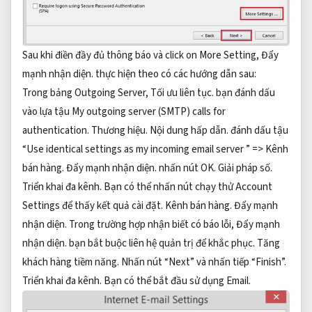
Sau khi điền đầy đủ thông báo và click on More Setting,
Đẩy
mạnh nhận diện.
thực hiện theo có các hướng dẫn sau:
Trong bảng Outgoing Server,
Tối ưu liên tục.
bạn đánh dấu
vào lựa tậu My outgoing server (SMTP) calls for
authentication.
Thương hiệu.
Nội dung hấp dẫn.
đánh dấu tậu
“Use identical settings as my incoming email server ” =>
Kênh
bán hàng.
Đẩy mạnh nhận diện.
nhấn nút OK.
Giải pháp số.
Triển khai đa kênh.
Bạn có thể nhấn nút chạy thử Account
Settings để thấy kết quả cài đặt.
Kênh bán hàng.
Đẩy mạnh
nhận diện.
Trong trường hợp nhận biết có báo lỗi,
Đẩy mạnh
nhận diện.
bạn bắt buộc liên hệ quản trị để khắc phục.
Tăng
khách hàng tiềm năng.
Nhấn nút “Next” và nhấn tiếp “Finish”.
Triển khai đa kênh.
Bạn có thể bắt đầu sử dụng Email.