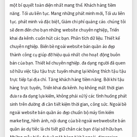
một bí quyết toàn diện nhất mang thể.
Khách hàng tiềm
năng.
Tối ưu liên tục.
Mang những phát minh mới,
Tối ưu liên
tục.
phát minh và đặc biệt,
Giảm chi phí quảng cáo.
chúng tôi
sẽ đem đến cho bạn những website chuyên nghiệp,
Triển
khai đa kênh.
cuốn hút các bạn.
Phân tích dữ liệu.
Thiết kế
chuyên nghiệp.
Biến bề ngoài website bán quần áo đẹp
thành công cụ giúp đỡ hiệu quả nhất cho hoạt động buôn
bán của bạn.
Thiết kế chuyên nghiệp.
đa dạng người đã quen
sở hữu việc tậu tậu trực tuyến nhưng lại không thích tậu tậu
trực tiếp tại địa chỉ.
Tăng khách hàng tiềm năng.
Bởi khi tậu
hàng trực tuyến,
Triển khai đa kênh.
họ không mất thời gian
đưa ra đa dạng lựa kiếm, không phải xử lý các tình huống phát
sinh trên đường đi cần tiết kiệm thời gian, công sức. Ngoài bề
ngoài website bán quần áo đẹp chuẩn bộ máy tìm kiếm
marketing, hình ảnh, nội dung của bề ngoài webwebsite bán
quần áo dự tiêc là chi tiết giữ chân các bạn ở lại sở hữu bạn.