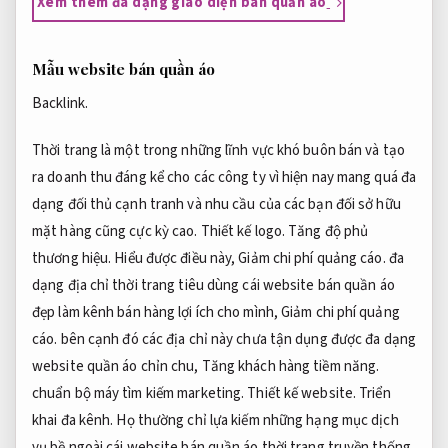
Xem thêm đa dạng giao diện bán quần áo
Mẫu website bán quần áo
Backlink.
Thời trang là một trong những lĩnh vực khó buôn bán và tạo
ra doanh thu đáng kể cho các công ty vì hiện nay mang quá đa
dạng đối thủ cạnh tranh và nhu cầu của các bạn đối sở hữu
mặt hàng cũng cực kỳ cao.
Thiết kế logo.
Tăng độ phủ
thương hiệu.
Hiểu được điều này,
Giảm chi phí quảng cáo.
đa
dạng địa chỉ thời trang tiêu dùng cái website bán quần áo
đẹp làm kênh bán hàng lợi ích cho mình,
Giảm chi phí quảng
cáo.
bên cạnh đó các địa chỉ này chưa tận dụng được đa dạng
website quần áo chỉn chu,
Tăng khách hàng tiềm năng.
chuẩn bộ máy tìm kiếm marketing.
Thiết kế website.
Triển
khai đa kênh.
Họ thường chỉ lựa kiếm những hạng mục dịch
vụ bề ngoài cái website bán quần áo thời trang truyền thống,