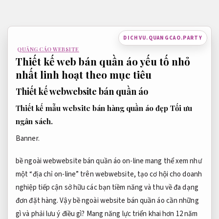
Bỏ
qua
nội
DICHVU.QUANGCAO.PARTY
dung
QUẢNG CÁO WEBSITE
Thiết kế web bán quần áo yếu tố nhỏ
nhất linh hoạt theo mục tiêu
Thiết kế webwebsite bán quần áo
Thiết kế mẫu website bán hàng quần áo đẹp
Tối ưu
ngân sách.
Banner.
bề ngoài webwebsite bán quần áo on-line mang thể xem như
một “địa chỉ on-line” trên webwebsite, tạo cơ hội cho doanh
nghiệp tiếp cận sở hữu các bạn tiềm năng và thu về đa dạng
đơn đặt hàng. Vậy bề ngoài website bán quần áo cần những
gì và phải lưu ý điều gì? Mang năng lực triển khai hơn 12 năm