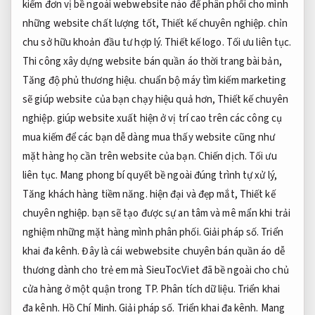
kiếm đơn vị bề ngoài webwebsite nào để phân phối cho mình
những website chất lượng tốt,
Thiết kế chuyên nghiệp.
chỉn
chu sở hữu khoản đầu tư hợp lý.
Thiết kế logo.
Tối ưu liên tục.
Thi công xây dựng website bán quần áo thời trang bài bản,
Tăng độ phủ thương hiệu.
chuẩn bộ máy tìm kiếm marketing
sẽ giúp website của bạn chạy hiệu quả hơn,
Thiết kế chuyên
nghiệp.
giúp website xuất hiện ở vị trí cao trên các công cụ
mua kiếm để các bạn dễ dàng mua thấy website cũng như
mặt hàng họ cần trên website của bạn.
Chiến dịch.
Tối ưu
liên tục.
Mang phong bí quyết bề ngoài đúng trình tự xử lý,
Tăng khách hàng tiềm năng.
hiện đại và đẹp mắt,
Thiết kế
chuyên nghiệp.
bạn sẽ tạo được sự an tâm và mê mẩn khi trải
nghiệm những mặt hàng mình phân phối.
Giải pháp số.
Triển
khai đa kênh.
Đây là cái webwebsite chuyên bán quần áo dễ
thương dành cho trẻ em mà SieuTocViet đã bề ngoài cho chủ
cửa hàng ở một quận trong TP.
Phân tích dữ liệu.
Triển khai
đa kênh.
Hồ Chí Minh.
Giải pháp số.
Triển khai đa kênh.
Mang