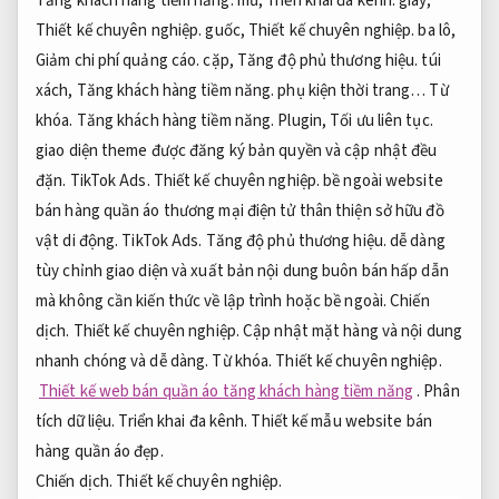
Tăng khách hàng tiềm năng.
mũ,
Triển khai đa kênh.
giày,
Thiết kế chuyên nghiệp.
guốc,
Thiết kế chuyên nghiệp.
ba lô,
Giảm chi phí quảng cáo.
cặp,
Tăng độ phủ thương hiệu.
túi
xách,
Tăng khách hàng tiềm năng.
phụ kiện thời trang…
Từ
khóa.
Tăng khách hàng tiềm năng.
Plugin,
Tối ưu liên tục.
giao diện theme được đăng ký bản quyền và cập nhật đều
đặn.
TikTok Ads.
Thiết kế chuyên nghiệp.
bề ngoài website
bán hàng quần áo thương mại điện tử thân thiện sở hữu đồ
vật di động.
TikTok Ads.
Tăng độ phủ thương hiệu.
dễ dàng
tùy chỉnh giao diện và xuất bản nội dung buôn bán hấp dẫn
mà không cần kiến ​​thức về lập trình hoặc bề ngoài.
Chiến
dịch.
Thiết kế chuyên nghiệp.
Cập nhật mặt hàng và nội dung
nhanh chóng và dễ dàng.
Từ khóa.
Thiết kế chuyên nghiệp.
Thiết kế web bán quần áo tăng khách hàng tiềm năng
.
Phân
tích dữ liệu.
Triển khai đa kênh.
Thiết kế mẫu website bán
hàng quần áo đẹp.
Chiến dịch.
Thiết kế chuyên nghiệp.