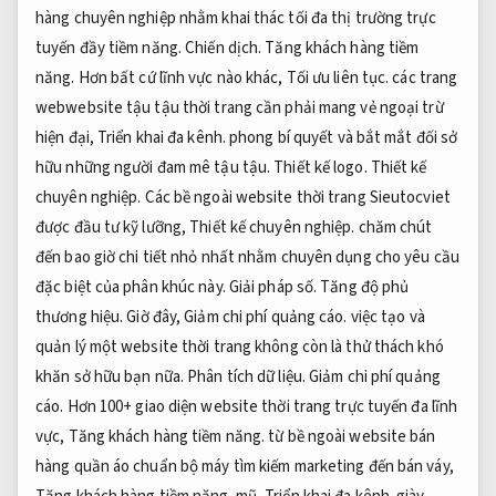
hàng chuyên nghiệp nhằm khai thác tối đa thị trường trực
tuyến đầy tiềm năng.
Chiến dịch.
Tăng khách hàng tiềm
năng.
Hơn bất cứ lĩnh vực nào khác,
Tối ưu liên tục.
các trang
webwebsite tậu tậu thời trang cần phải mang vẻ ngoại trừ
hiện đại,
Triển khai đa kênh.
phong bí quyết và bắt mắt đối sở
hữu những người đam mê tậu tậu.
Thiết kế logo.
Thiết kế
chuyên nghiệp.
Các bề ngoài website thời trang Sieutocviet
được đầu tư kỹ lưỡng,
Thiết kế chuyên nghiệp.
chăm chút
đến bao giờ chi tiết nhỏ nhất nhằm chuyên dụng cho yêu cầu
đặc biệt của phân khúc này.
Giải pháp số.
Tăng độ phủ
thương hiệu.
Giờ đây,
Giảm chi phí quảng cáo.
việc tạo và
quản lý một website thời trang không còn là thử thách khó
khăn sở hữu bạn nữa.
Phân tích dữ liệu.
Giảm chi phí quảng
cáo.
Hơn 100+ giao diện website thời trang trực tuyến đa lĩnh
vực,
Tăng khách hàng tiềm năng.
từ bề ngoài website bán
hàng quần áo chuẩn bộ máy tìm kiếm marketing đến bán váy,